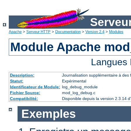
Serveu
Apache
>
Serveur HTTP
>
Documentation
>
Version 2.4
>
Modules
Module Apache mod
Langues 
Description:
Journalisation supplémentaire à des
Statut:
Expérimental
Identificateur de Module:
log_debug_module
Fichier Source:
mod_log_debug.c
Compatibilité:
Disponible depuis la version 2.3.14 
Exemples