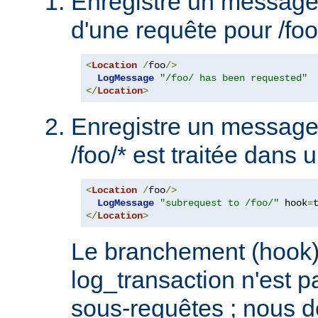
Enregistre un message 
d'une requête pour /foo/
<
Location
/
foo
/>
LogMessage
"/foo/ has been requested"
</
Location
>
Enregistre un message
/foo/* est traitée dans 
<
Location
/
foo
/>
LogMessage
"subrequest to /foo/"
 hook
=
</
Location
>
Le branchement (hook)
log_transaction n'est p
sous-requêtes ; nous 