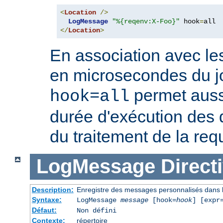
<
Location
/>
LogMessage
"%{reqenv:X-Foo}"
 hook
=
</
Location
>
En association avec le
en microsecondes du jo
permet auss
hook=all
durée d'exécution des 
du traitement de la req
LogMessage
Direct
Description:
Enregistre des messages personnalisés dans l
Syntaxe:
LogMessage
message
[hook=
hook
] [expr
Défaut:
Non défini
Contexte:
répertoire