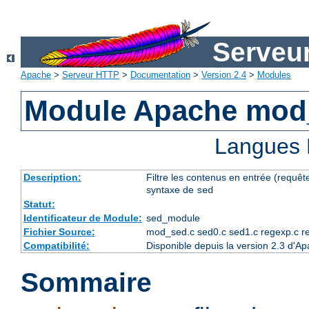
Serveu
Apache
>
Serveur HTTP
>
Documentation
>
Version 2.4
>
Modules
Module Apache mod
Langues 
Description:
Filtre les contenus en entrée (requête
syntaxe de
sed
Statut:
Identificateur de Module:
sed_module
Fichier Source:
mod_sed.c sed0.c sed1.c regexp.c r
Compatibilité:
Disponible depuis la version 2.3 d'A
Sommaire