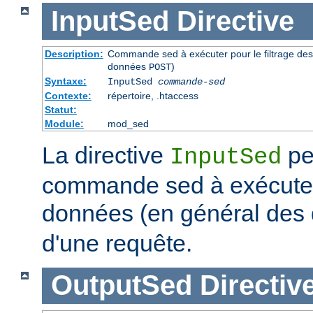
InputSed
Directive
Description:
Commande sed à exécuter pour le filtrage de
données
)
POST
Syntaxe:
InputSed
commande-sed
Contexte:
répertoire, .htaccess
Statut:
Module:
mod_sed
La directive
pe
InputSed
commande sed à exécuter 
données (en général de
d'une requête.
OutputSed
Directiv