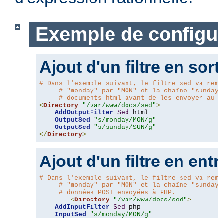
Exemple de configu
Ajout d'un filtre en sor
# Dans l'exemple suivant, le filtre sed va re
# "monday" par "MON" et la chaîne "sunda
# documents html avant de les envoyer au
<
Directory
"/var/www/docs/sed"
>
AddOutputFilter
Sed
 html 

OutputSed
"s/monday/MON/g"
OutputSed
"s/sunday/SUN/g"
</
Directory
>
Ajout d'un filtre en ent
# Dans l'exemple suivant, le filtre sed va re
# "monday" par "MON" et la chaîne "sunda
# données POST envoyées à PHP.
<
Directory
"/var/www/docs/sed"
>
AddInputFilter
Sed
 php 

InputSed
"s/monday/MON/g"