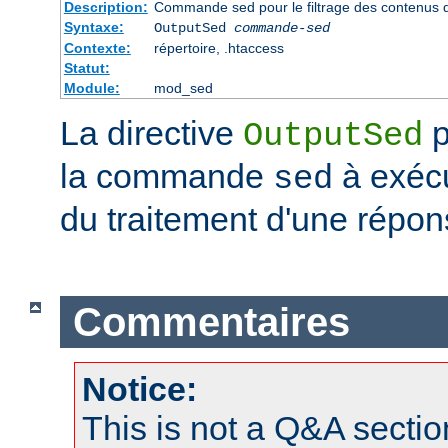
Description:
Commande sed pour le filtrage des contenus 
Syntaxe:
OutputSed
commande-sed
Contexte:
répertoire, .htaccess
Statut:
Module:
mod_sed
La directive
p
OutputSed
la commande
à exécu
sed
du traitement d'une répon
Commentaires
Notice:
This is not a Q&A sect