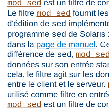
est un filtre de co
mod_sed
Le filtre
fournit l
mod_sed
d'édition de
implémenté
sed
programme
de Solaris
sed
dans la
page de manuel
. C
différence de
,
sed
mod_se
données sur son entrée stan
cela, le filtre agit sur les
entre le client et le serveur.
utilisé comme filtre en entré
est un filtre de co
mod_sed